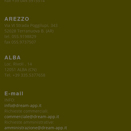
Fax +39 049.5915514
AREZZO
Via VI Strada Poggilupi, 343
52028 Terranuova B. (AR)
tel. 055.9198829
fax 055.9737507
ALBA
Loc. Rivoli , 14
12051 ALBA (CN)
Tel. +39 335.5377658
E-mail
INFO:
info@dream-app.it
Richieste commerciali:
commerciale@dream-app.it
Richieste amministrative:
amministrazione@dream-app.it