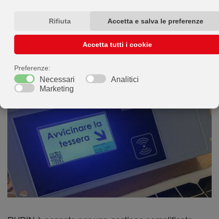
per la
dei cassonetti adatti al
KIT
trasformazione
conferimento dei rifiuti con
apertura a controllo
mediate lettura di una chiave elettronica
d'accesso
(tecnologia NFC).