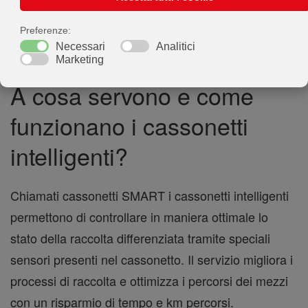
A cosa servono e come
funzionano i cassonetti
intelligenti?
Chiamati cassonetti SMART i cassonetti intelligenti
permettono di controllare in maniera ottimale lo
stato della raccolta differenziata tramite speciali
sensori presenti nel cassonetto. Il servizio migliora i
processi di raccolta e ottimizza i percorsi dei mezzi
con un risparmio di tempo e km percorsi.